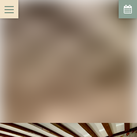
Agosto
Lun
Mar
Mié
Jue
Vie
Sáb
Dom
1
2
-
-
6
7
3
4
5
8
9
-
-
-
-
-
-
-
10
11
12
13
14
15
16
-
-
-
-
-
-
-
17
18
19
20
21
22
23
-
-
-
-
-
-
-
24
25
26
27
28
29
30
-
-
-
-
-
-
-
31
-
A partir de
-
Sitio Oficial
Mejor precio garantizado