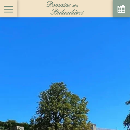
Agosto
Lun
Mar
Mié
Jue
Vie
Sáb
Dom
1
2
-
-
9
3
4
5
6
7
8
-
-
-
-
-
-
-
10
11
12
13
14
15
16
-
-
-
-
-
-
-
17
18
19
20
21
22
23
-
-
-
-
-
-
-
24
25
26
27
28
29
30
-
-
-
-
-
-
-
31
-
A partir de
-
Sitio Oficial
Mejor precio garantizado